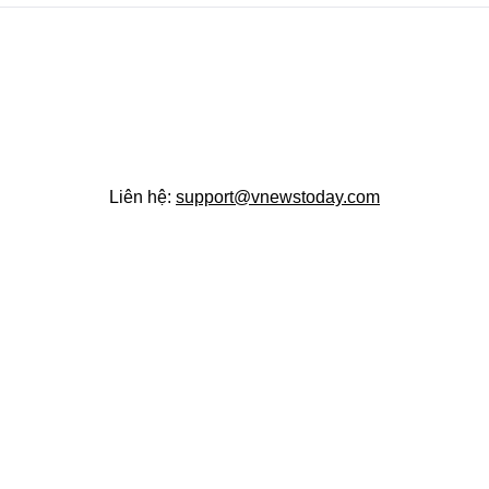
Liên hệ:
support@vnewstoday.com