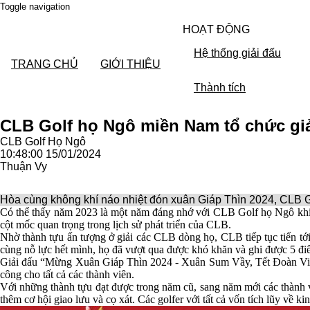
Toggle navigation
HOẠT ĐỘNG
Hệ thống giải đấu
TRANG CHỦ
GIỚI THIỆU
Thành tích
CLB Golf họ Ngô miền Nam tổ chức giả
CLB Golf Họ Ngô
10:48:00 15/01/2024
Thuận Vy
Hòa cùng không khí náo nhiệt đón xuân Giáp Thìn 2024, CLB Go
Có thể thấy năm 2023 là một năm đáng nhớ với CLB Golf họ Ngô khi 
cột mốc quan trọng trong lịch sử phát triển của CLB.
Nhờ thành tựu ấn tượng ở giải các CLB dòng họ, CLB tiếp tục tiến tớ
cùng nỗ lực hết mình, họ đã vượt qua được khó khăn và ghi được 5 điể
Giải đấu “Mừng Xuân Giáp Thìn 2024 - Xuân Sum Vầy, Tết Đoàn Viên”
công cho tất cả các thành viên.
Với những thành tựu đạt được trong năm cũ, sang năm mới các thành v
thêm cơ hội giao lưu và cọ xát. Các golfer với tất cả vốn tích lũy v