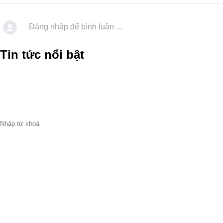
Đăng nhập để bình luận ...
Tin tức nổi bật