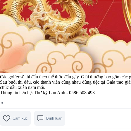
Các golfer sẽ thi đấu theo thể thức đấu gậy. Giải thưởng bao gồm các 
Sau buổi thi đấu, các thành viên cùng nhau dùng tiệc tại Gala trao gi
chúc đầu xuân năm mới.
Thông tin liên hệ: Thư ký Lan Anh - 0586 508 493
Cảm xúc
Bình luận