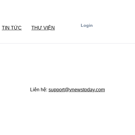
Login
TIN TỨC
THƯ VIỆN
Liên hệ:
support@vnewstoday.com