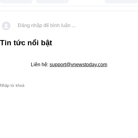
Đăng nhập để bình luận ...
Tin tức nổi bật
Liên hệ:
support@vnewstoday.com