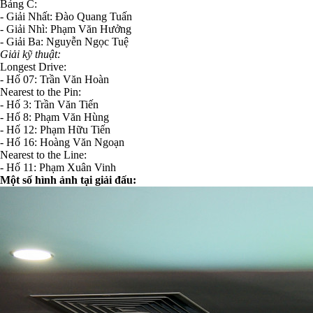
Bảng C:
- Giải Nhất: Đào Quang Tuấn
- Giải Nhì: Phạm Văn Hưởng
- Giải Ba: Nguyễn Ngọc Tuệ
Giải kỹ thuật:
Longest Drive:
- Hố 07: Trần Văn Hoàn
Nearest to the Pin:
- Hố 3: Trần Văn Tiến
- Hố 8: Phạm Văn Hùng
- Hố 12: Phạm Hữu Tiến
- Hố 16: Hoàng Văn Ngoạn
Nearest to the Line:
- Hố 11: Phạm Xuân Vinh
Một số hình ảnh tại giải đấu: