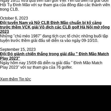
Ngày 16/11 vừa qua trên sân golf Việt Yên đã diễn ra giải Golf
Hội Tụ Đinh Mão với sự tham gia của đông đảo các thành viên
trong CLB.
October 6, 2023
Đội tuyển Nam và Nữ CLB Đinh Mão chuẩn bị kỹ càng
trước thềm VCK giải Vô địch các CLB golf Hà Nội mở rộng
2023
Những "chú mèo 1987" đang tích cực tổ chức những buổi tập
luyện trước thềm giải đấu sẽ diễn ra vào ngày 09-10/10.
September 15, 2023
Đội Đỏ giành chiến thắng trong giải đấu " Đinh Mão Match
Play 2023"
Ngày hôm nay 15/09 đã diễn ra giải đấu " Đinh Mão Match
Play 2023" với sự tham gia của 76 golfer.
Xem thêm Tin tức