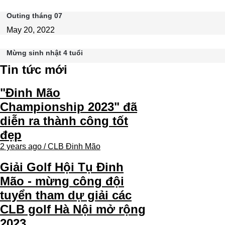
Outing tháng 07
May 20, 2022
Mừng sinh nhật 4 tuổi
Tin tức mới
"Đinh Mão
Championship 2023" đã
diễn ra thành công tốt
đẹp
2 years ago / CLB Đinh Mão
Giải Golf Hội Tụ Đinh
Mão - mừng công đội
tuyển tham dự giải các
CLB golf Hà Nội mở rộng
2023