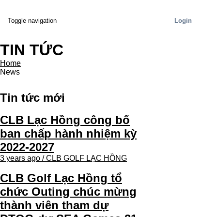
Login
Toggle navigation
TIN TỨC
Home
News
Tin tức mới
CLB Lạc Hồng công bố
ban chấp hành nhiệm kỳ
2022-2027
3 years ago / CLB GOLF LẠC HỒNG
CLB Golf Lạc Hồng tổ
chức Outing chúc mừng
thành viên tham dự