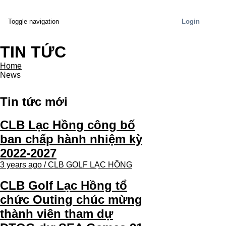
Login
Toggle navigation
TIN TỨC
Home
News
Tin tức mới
CLB Lạc Hồng công bố
ban chấp hành nhiệm kỳ
2022-2027
3 years ago / CLB GOLF LẠC HỒNG
CLB Golf Lạc Hồng tổ
chức Outing chúc mừng
thành viên tham dự