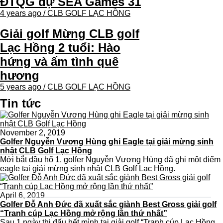
ĐTQG dự SEA Games 31
4 years ago / CLB GOLF LẠC HỒNG
Giải golf Mừng CLB golf
Lạc Hồng 2 tuổi: Hào
hứng và ấm tình quê
hương
5 years ago / CLB GOLF LẠC HỒNG
Tin tức
November 2, 2019
Golfer Nguyễn Vương Hùng ghi Eagle tại giải mừng sinh
nhật CLB Golf Lạc Hồng
Mới bắt đầu hố 1, golfer Nguyễn Vương Hùng đã ghi một điểm
eagle tại giải mừng sinh nhật CLB Golf Lạc Hồng.
April 6, 2019
Golfer Đỗ Anh Đức đã xuất sắc giành Best Gross giải golf
“Tranh cúp Lạc Hồng mở rộng lần thứ nhất”
Sau 1 ngày thi đấu hết mình tại giải golf “Tranh cúp Lạc Hồng