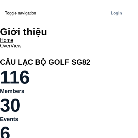
Login
Toggle navigation
Giới thiệu
Home
OverView
CÂU LẠC BỘ GOLF SG82
116
Members
30
Events
6