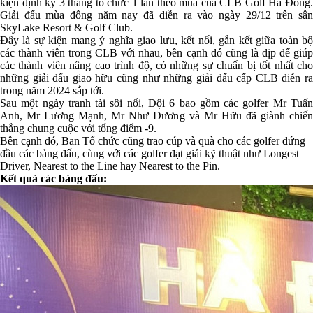
kiện định kỳ 3 tháng tổ chức 1 lần theo mùa của CLB Golf Hà Đông.
Giải đấu mùa đông năm nay đã diễn ra vào ngày 29/12 trên sân
SkyLake Resort & Golf Club.
Đây là sự kiện mang ý nghĩa giao lưu, kết nối, gắn kết giữa toàn bộ
các thành viên trong CLB với nhau, bên cạnh đó cũng là dịp để giúp
các thành viên nâng cao trình độ, có những sự chuẩn bị tốt nhất cho
những giải đấu giao hữu cũng như những giải đấu cấp CLB diễn ra
trong năm 2024 sắp tới.
Sau một ngày tranh tài sôi nổi, Đội 6 bao gồm các golfer Mr Tuấn
Anh, Mr Lương Mạnh, Mr Như Dương và Mr Hữu đã giành chiến
thắng chung cuộc với tổng điểm -9.
Bên cạnh đó, Ban Tổ chức cũng trao cúp và quà cho các golfer đứng
đầu các bảng đấu, cùng với các golfer đạt giải kỹ thuật như Longest
Driver, Nearest to the Line hay Nearest to the Pin.
Kết quả các bảng đấu: