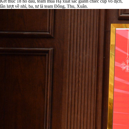
Kết thúc 18 hố đấu, team mùa Hạ xuất sắc giành chiếc cúp vô địch,
lần lượt về nhì, ba, tư là team Đông, Thu, Xuân.