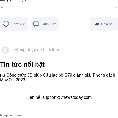
Cảm xúc
Bình luận
Chia sẻ
Đăng nhập để bình luận ...
Tin tức nổi bật
Công thức 3Đ giúp Câu lạc bộ G79 giành giải Phong cách
Hot
May 20, 2023
Liên hệ:
support@vnewstoday.com