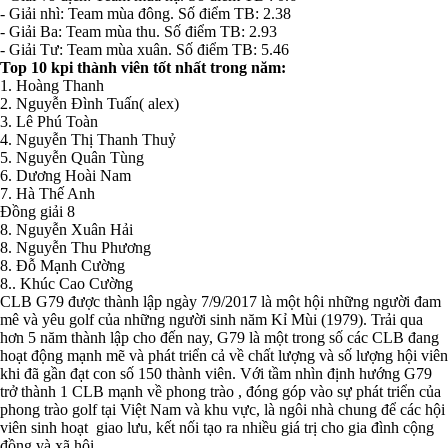
- Giải nhì: Team mùa đông. Số điểm TB: 2.38
- Giải Ba: Team mùa thu. Số điểm TB: 2.93
- Giải Tư: Team mùa xuân. Số điểm TB: 5.46
Top 10 kpi thành viên tốt nhất trong năm:
1. Hoàng Thanh
2. Nguyễn Đình Tuấn( alex)
3. Lê Phú Toàn
4. Nguyễn Thị Thanh Thuỷ
5. Nguyễn Quân Tùng
6. Dương Hoài Nam
7. Hà Thế Anh
Đồng giải 8
8. Nguyễn Xuân Hải
8. Nguyễn Thu Phương
8. Đỗ Mạnh Cường
8.. Khúc Cao Cường
CLB G79 được thành lập ngày 7/9/2017 là một hội những người đam
mê và yêu golf của những người sinh năm Kỉ Mùi (1979). Trải qua
hơn 5 năm thành lập cho đến nay, G79 là một trong số các CLB đang
hoạt động mạnh mẽ và phát triển cả về chất lượng và số lượng hội viên
khi đã gần đạt con số 150 thành viên. Với tầm nhìn định hướng G79
trở thành 1 CLB mạnh về phong trào , đóng góp vào sự phát triển của
phong trào golf tại Việt Nam và khu vực, là ngôi nhà chung để các hội
viên sinh hoạt giao lưu, kết nối tạo ra nhiều giá trị cho gia đình cộng
đồng và xã hội.