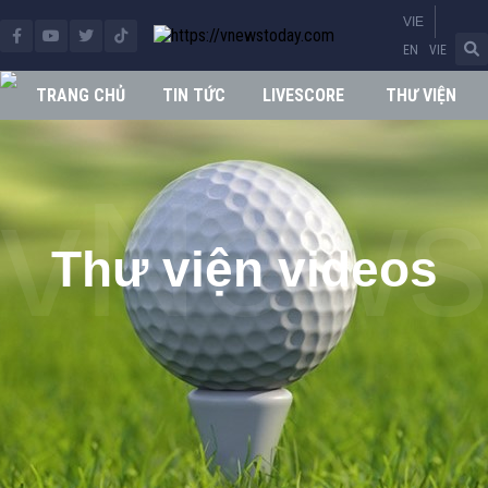
VIE
EN
VIE
TRANG CHỦ
TIN TỨC
LIVESCORE
THƯ VIỆN
Thư viện videos