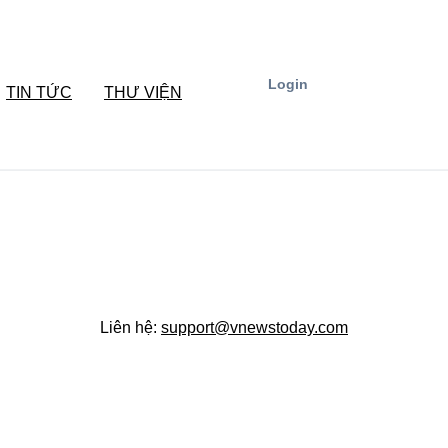
Login
TIN TỨC
THƯ VIỆN
Liên hệ:
support@vnewstoday.com