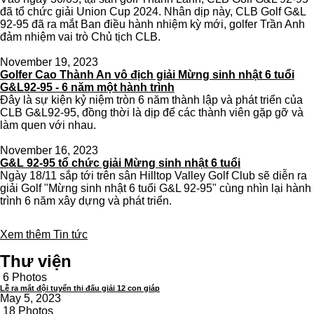
đã tổ chức giải Union Cup 2024. Nhân dịp này, CLB Golf G&L
92-95 đã ra mắt Ban điều hành nhiệm kỳ mới, golfer Trần Anh
đảm nhiệm vai trò Chủ tịch CLB.
November 19, 2023
Golfer Cao Thành An vô địch giải Mừng sinh nhật 6 tuổi
G&L92-95 - 6 năm một hành trình
Đây là sự kiện kỷ niệm tròn 6 năm thành lập và phát triển của
CLB G&L92-95, đồng thời là dịp để các thành viên gặp gỡ và
làm quen với nhau.
November 16, 2023
G&L 92-95 tổ chức giải Mừng sinh nhật 6 tuổi
Ngày 18/11 sắp tới trên sân Hilltop Valley Golf Club sẽ diễn ra
giải Golf "Mừng sinh nhật 6 tuổi G&L 92-95" cùng nhìn lại hành
trình 6 năm xây dựng và phát triển.
Xem thêm Tin tức
Thư viện
6 Photos
Lễ ra mắt đội tuyển thi đấu giải 12 con giáp
May 5, 2023
18 Photos