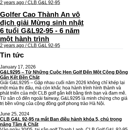
2 years ago / CLB G&L 92-95
Golfer Cao Thành An vô
địch giải Mừng sinh nhật
6 tuổi G&L92-95 - 6 năm
một hành trình
2 years ago / CLB G&L 92-95
Tin tức
January 17, 2026
G&L9295 – Từ Những Cuộc Hẹn Golf Đến Một Cộng Đồng
Gắn Kết Bền Chặt
Giải G&L9295 – Gặp nhau cuối năm 2026 không chỉ khép lại
một mùa thi đấu, mà còn khắc họa hành trình hình thành và
phát triển của một CLB golf gắn kết bằng tình bạn và đam mê.
Từ sân cỏ đến ngoài fairway, G&L9295 là minh chứng cho giá
trị bền vững của cộng đồng golf phong trào Hà Nội.
June 25, 2024
CLB G&L 92-95 ra mắt Ban điều hành khóa 5, chú trọng
nâng Tầm & Chất
Vào ngày 30/05, tại sân golf Thanh Lanh, CLB Golf G&L 92-95