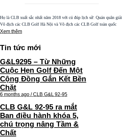
Họ là CLB xuất sắc nhất năm 2018 với cú đúp lịch sử: Quán quân giải
Vô địch các CLB Golf Hà Nội và Vô địch các CLB Golf toàn quốc
Xem thêm
Tin tức mới
G&L9295 – Từ Những
Cuộc Hẹn Golf Đến Một
Cộng Đồng Gắn Kết Bền
Chặt
6 months ago / CLB G&L 92-95
CLB G&L 92-95 ra mắt
Ban điều hành khóa 5,
chú trọng nâng Tầm &
Chất