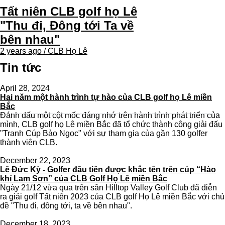
Tất niên CLB golf họ Lê
"Thu đi, Đông tới Ta về
bên nhau"
2 years ago / CLB Họ Lê
Tin tức
April 28, 2024
Hai năm một hành trình tự hào của CLB golf họ Lê miền
Bắc
Đánh dấu một cột mốc đáng nhớ trên hành trình phát triển của
mình, CLB golf họ Lê miền Bắc đã tổ chức thành công giải đấu
"Tranh Cúp Bảo Ngọc" với sự tham gia của gần 130 golfer
thành viên CLB.
December 22, 2023
Lê Đức Kỳ - Golfer đầu tiên được khắc tên trên cúp “Hào
khí Lam Sơn” của CLB Golf Họ Lê miền Bắc
Ngày 21/12 vừa qua trên sân Hilltop Valley Golf Club đã diễn
ra giải golf Tất niên 2023 của CLB golf Họ Lê miền Bắc với chủ
đề "Thu đi, đông tới, ta về bên nhau".
December 18, 2023