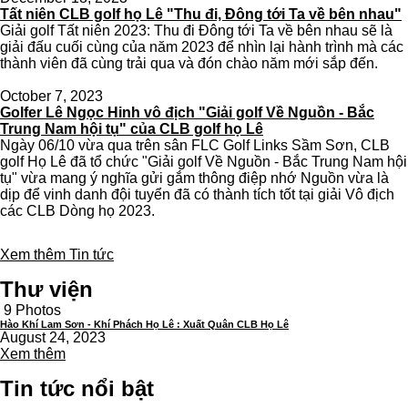
Tất niên CLB golf họ Lê "Thu đi, Đông tới Ta về bên nhau"
Giải golf Tất niên 2023: Thu đi Đông tới Ta về bên nhau sẽ là
giải đấu cuối cùng của năm 2023 để nhìn lại hành trình mà các
thành viên đã cùng trải qua và đón chào năm mới sắp đến.
October 7, 2023
Golfer Lê Ngọc Hinh vô địch "Giải golf Về Nguồn - Bắc
Trung Nam hội tụ" của CLB golf họ Lê
Ngày 06/10 vừa qua trên sân FLC Golf Links Sầm Sơn, CLB
golf Họ Lê đã tổ chức "Giải golf Về Nguồn - Bắc Trung Nam hội
tụ" vừa mang ý nghĩa gửi gắm thông điệp nhớ Nguồn vừa là
dịp để vinh danh đội tuyển đã có thành tích tốt tại giải Vô địch
các CLB Dòng họ 2023.
Xem thêm Tin tức
Thư viện
9 Photos
Hào Khí Lam Sơn - Khí Phách Họ Lê : Xuất Quân CLB Họ Lê
August 24, 2023
Xem thêm
Tin tức nổi bật