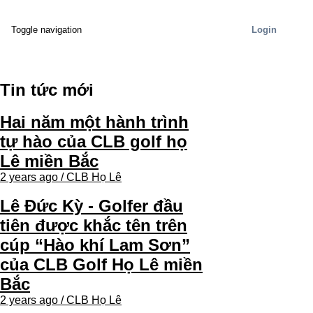
Login
Toggle navigation
Tin tức mới
Hai năm một hành trình
tự hào của CLB golf họ
Lê miền Bắc
2 years ago / CLB Họ Lê
Lê Đức Kỳ - Golfer đầu
tiên được khắc tên trên
cúp “Hào khí Lam Sơn”
của CLB Golf Họ Lê miền
Bắc
2 years ago / CLB Họ Lê