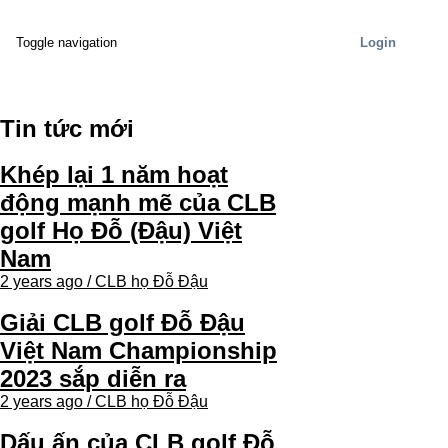
Login
Toggle navigation
Tin tức mới
Khép lại 1 năm hoạt
động mạnh mẽ của CLB
golf Họ Đỗ (Đậu) Việt
Nam
2 years ago / CLB họ Đỗ Đậu
Giải CLB golf Đỗ Đậu
Việt Nam Championship
2023 sắp diễn ra
2 years ago / CLB họ Đỗ Đậu
Dấu ấn của CLB golf Đỗ