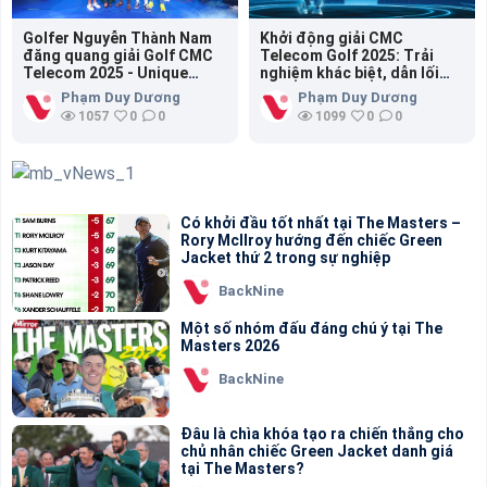
Golfer Nguyễn Thành Nam
Khởi động giải CMC
đăng quang giải Golf CMC
Telecom Golf 2025: Trải
Telecom 2025 - Unique
nghiệm khác biệt, dẫn lối
Experience/Nguyễn Thành
nhiệt huyết | Kicking off
Phạm Duy Dương
Phạm Duy Dương
Nam Crowned Champion at
CMC Telecom Golf 2025: A
1057
0
0
1099
0
0
CMC Telecom Golf
unique experience, driven by
Tournament 2025 – Unique
passion
Experience
Có khởi đầu tốt nhất tại The Masters –
Rory McIlroy hướng đến chiếc Green
Jacket thứ 2 trong sự nghiệp
BackNine
Một số nhóm đấu đáng chú ý tại The
Masters 2026
BackNine
Đâu là chìa khóa tạo ra chiến thắng cho
chủ nhân chiếc Green Jacket danh giá
tại The Masters?