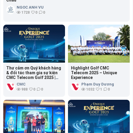
NGOC ANH VU
1728
0
0
Thư cảm ơn Quý khách hàng
Highlight Golf CMC
& đối tác tham gia sự kiện
Telecom 2025 – Unique
CMC Telecom Golf 2025 |
Experience
Thank You Letter for
CMC
Phạm Duy Dương
Attending CMC Telecom
988
0
0
1032
1
0
Golf 2025