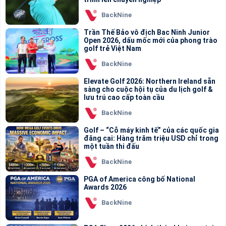
BackNine
Trần Thế Bảo vô địch Bac Ninh Junior
Open 2026, dấu mốc mới của phong trào
golf trẻ Việt Nam
BackNine
Elevate Golf 2026: Northern Ireland sẵn
sàng cho cuộc hội tụ của du lịch golf &
lưu trú cao cấp toàn cầu
BackNine
Golf – “Cỗ máy kinh tế” của các quốc gia
đăng cai: Hàng trăm triệu USD chỉ trong
một tuần thi đấu
BackNine
PGA of America công bố National
Awards 2026
BackNine