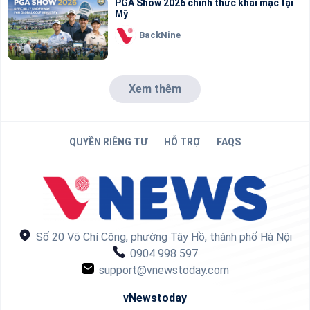
PGA Show 2026 chính thức khai mạc tại
Mỹ
BackNine
Xem thêm
QUYỀN RIÊNG TƯ
HỖ TRỢ
FAQS
Số 20 Võ Chí Công, phường Tây Hồ, thành phố Hà Nội
0904 998 597
support@vnewstoday.com
vNewstoday