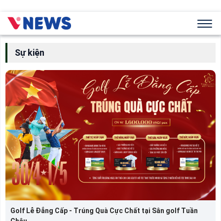
Sự kiện
Golf Lễ Đẳng Cấp - Trúng Quà Cực Chất tại Sân golf Tuần
Châu