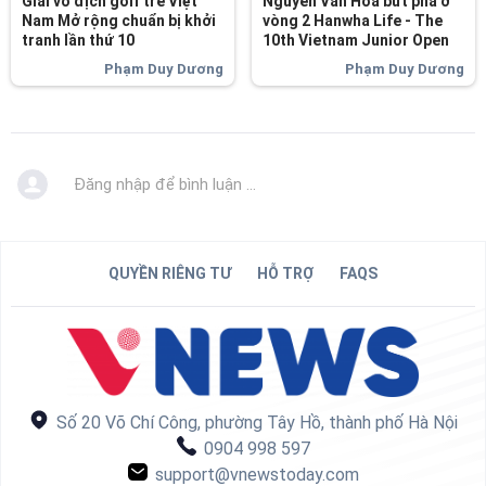
Giải vô địch golf trẻ Việt
Nguyễn Văn Hoà bứt phá ở
Nam Mở rộng chuẩn bị khởi
vòng 2 Hanwha Life - The
tranh lần thứ 10
10th Vietnam Junior Open
Phạm Duy Dương
Phạm Duy Dương
Đăng nhập để bình luận ...
QUYỀN RIÊNG TƯ
HỖ TRỢ
FAQS
Số 20 Võ Chí Công, phường Tây Hồ, thành phố Hà Nội
0904 998 597
support@vnewstoday.com