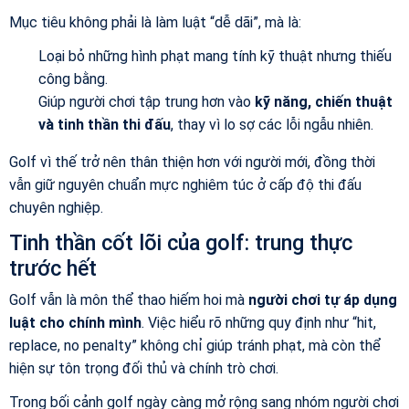
Mục tiêu không phải là làm luật “dễ dãi”, mà là:
Loại bỏ những hình phạt mang tính kỹ thuật nhưng thiếu
công bằng.
Giúp người chơi tập trung hơn vào
kỹ năng, chiến thuật
và tinh thần thi đấu
, thay vì lo sợ các lỗi ngẫu nhiên.
Golf vì thế trở nên thân thiện hơn với người mới, đồng thời
vẫn giữ nguyên chuẩn mực nghiêm túc ở cấp độ thi đấu
chuyên nghiệp.
Tinh thần cốt lõi của golf: trung thực
trước hết
Golf vẫn là môn thể thao hiếm hoi mà
người chơi tự áp dụng
luật cho chính mình
. Việc hiểu rõ những quy định như “hit,
replace, no penalty” không chỉ giúp tránh phạt, mà còn thể
hiện sự tôn trọng đối thủ và chính trò chơi.
Trong bối cảnh golf ngày càng mở rộng sang nhóm người chơi