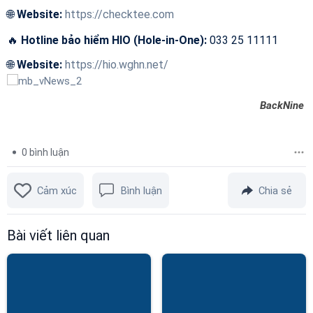
🌐
Website:
https://checktee.com
🔥
Hotline bảo hiểm HIO (Hole-in-One):
033 25 11111
🌐
Website:
https://hio.wghn.net/
BackNine
0
bình luận
Cảm xúc
Bình luận
Chia sẻ
Bài viết liên quan