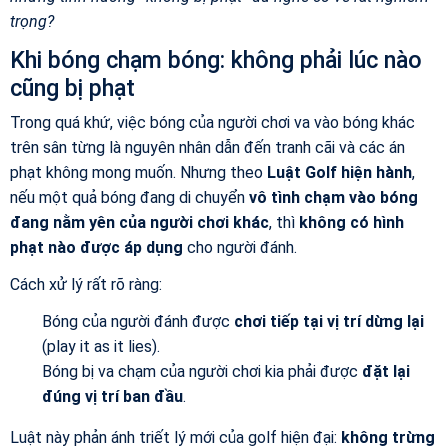
trọng?
Khi bóng chạm bóng: không phải lúc nào
cũng bị phạt
Trong quá khứ, việc bóng của người chơi va vào bóng khác
trên sân từng là nguyên nhân dẫn đến tranh cãi và các án
phạt không mong muốn. Nhưng theo
Luật Golf hiện hành
,
nếu một quả bóng đang di chuyển
vô tình chạm vào bóng
đang nằm yên của người chơi khác
, thì
không có hình
phạt nào được áp dụng
cho người đánh.
Cách xử lý rất rõ ràng:
Bóng của người đánh được
chơi tiếp tại vị trí dừng lại
(play it as it lies).
Bóng bị va chạm của người chơi kia phải được
đặt lại
đúng vị trí ban đầu
.
Luật này phản ánh triết lý mới của golf hiện đại:
không trừng