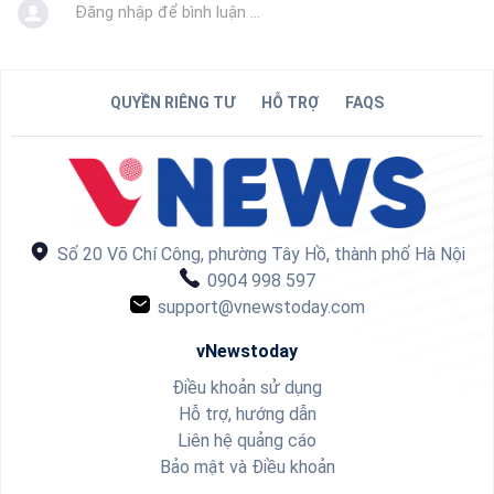
Đăng nhập để bình luận ...
QUYỀN RIÊNG TƯ
HỖ TRỢ
FAQS
Số 20 Võ Chí Công, phường Tây Hồ, thành phố Hà Nội
0904 998 597
support@vnewstoday.com
vNewstoday
Điều khoản sử dụng
Hỗ trợ, hướng dẫn
Liên hệ quảng cáo
Bảo mật và Điều khoản