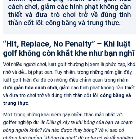
cách chơi, giảm các hình phạt không cần
thiết và đưa trò chơi trở về đúng tinh
thần cốt lõi: công bằng và trung thực.
“Hit, Replace, No Penalty” – Khi luật
golf không còn khắt khe như bạn nghĩ
Với nhiều người chơi, luật golf thường bị xem là phức tạp, khó
nhớ và dễ… bị phạt oan. Tuy nhiên, trong những năm gần đây,
luật golf hiện đại đã có những điều chỉnh quan trọng nhằm
đơn giản hóa cách chơi
, giảm các hình phạt không cần thiết
và đưa trò chơi trở về đúng tinh thần cốt lõi:
công bằng và
trung thực
.
Một trong những khái niệm gây nhiều thắc mắc nhất với
golfer nghiệp dư là:
Điều gì xảy ra khi bóng của bạn va chạm
bóng người khác? Khi nào được thay bóng? Và vì sao có
những tình huống “không bị phạt” dù nghe có vẻ rất nghiêm