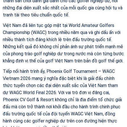
thành sân chơi danh giá dành cho các golfer nghiệp dư, nơi
những đại diện xuất sắc nhất của mỗi quốc gia cùng hội tụ và
tranh tài theo tiêu chuẩn quốc tế.
Việt Nam đã liên tục góp mặt tại World Amateur Golfers
Championship (WAGC) trong nhiều năm qua và ghi dấu ấn với
nhiều thành tích đáng khích lệ trên đấu trường quốc tế.
Những kết quả đó không chỉ phản ánh sự phát triển mạnh mẽ
của phong trào golf nghiệp dư trong nước mà còn từng bước
khẳng định vị thế của golf Việt Nam trên bản đồ golf thế giới.
Tiếp nối hành trình ấy, Phoenix Golf Tournament – WAGC
Vietnam 2026 mang ý nghĩa đặc biệt khi là giải đấu chính
thức tuyển chọn các đại diện xuất sắc của Việt Nam tham
dự WAGC World Final 2026. Với vai trò đơn vị đăng cai,
Phoenix CV Golf & Resort không chỉ là địa điểm tổ chức giải
đấu mà còn trở thành nơi khởi đầu cho hành trình chinh phục
đấu trường quốc tế của đội tuyển WAGC Việt Nam, đồng
hành cùng các golfer nghiệp dư trên con đường hiện thực