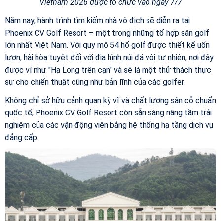
Vietnam 2026 được tổ chức vào ngày 7/7
Năm nay, hành trình tìm kiếm nhà vô địch sẽ diễn ra tại
Phoenix CV Golf Resort – một trong những tổ hợp sân golf
lớn nhất Việt Nam. Với quy mô 54 hố golf được thiết kế uốn
lượn, hài hòa tuyệt đối với địa hình núi đá vôi tự nhiên, nơi đây
được ví như "Hạ Long trên cạn" và sẽ là một thử thách thực
sự cho chiến thuật cũng như bản lĩnh của các golfer.
Không chỉ sở hữu cảnh quan kỳ vĩ và chất lượng sân cỏ chuẩn
quốc tế, Phoenix CV Golf Resort còn sẵn sàng nâng tầm trải
nghiệm của các vận động viên bằng hệ thống hạ tầng dịch vụ
đẳng cấp.