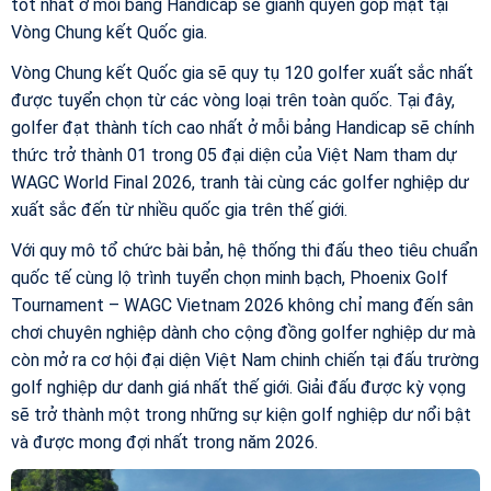
tốt nhất ở mỗi bảng Handicap sẽ giành quyền góp mặt tại
Vòng Chung kết Quốc gia.
Vòng Chung kết Quốc gia sẽ quy tụ 120 golfer xuất sắc nhất
được tuyển chọn từ các vòng loại trên toàn quốc. Tại đây,
golfer đạt thành tích cao nhất ở mỗi bảng Handicap sẽ chính
thức trở thành 01 trong 05 đại diện của Việt Nam tham dự
WAGC World Final 2026, tranh tài cùng các golfer nghiệp dư
xuất sắc đến từ nhiều quốc gia trên thế giới.
Với quy mô tổ chức bài bản, hệ thống thi đấu theo tiêu chuẩn
quốc tế cùng lộ trình tuyển chọn minh bạch, Phoenix Golf
Tournament – WAGC Vietnam 2026 không chỉ mang đến sân
chơi chuyên nghiệp dành cho cộng đồng golfer nghiệp dư mà
còn mở ra cơ hội đại diện Việt Nam chinh chiến tại đấu trường
golf nghiệp dư danh giá nhất thế giới. Giải đấu được kỳ vọng
sẽ trở thành một trong những sự kiện golf nghiệp dư nổi bật
và được mong đợi nhất trong năm 2026.