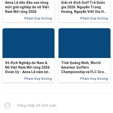
Anna Lê dẫn đầu sau vòng
Giải vô địch Golf Trẻ Quốc
một giải nghiệp dư nữ Việt
gia 2026: Nguyễn Trọng
Nam Mở rộng 2026
Hoàng, Nguyễn Viết Gia Hân
duy trì ngôi đầu
Phạm Duy Dương
Phạm Duy Dương
Vô địch Nghiệp dư Nam &
Tỉnh Quảng Ninh, World
Nữ Việt Nam Mở rộng 2026:
Amateur Golfers
Đoàn Uy - Anna Lê nắm lợi
Championship và FLC Group
thế
ký kết hợp tác đưa các giải
Phạm Duy Dương
Phạm Duy Dương
golf quốc tế đến Việt Nam
Đăng nhập để bình luận ...