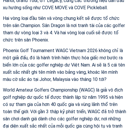
Hanoi, Grand Tour, GT Legacy, cùng các thương hiệu dẫn đầu
xu hướng sống như COVE MOVE và COVE Pickleball.
Hai vòng loại đầu tiên và vòng chung kết sẽ được tổ chức
trên sân Champion. Sân Dragon là nơi tranh tài của các golfer
tham dự vòng loại 3 và 4. Và hai vòng loại cuối sẽ được tổ
chức trên sân Phoenix.
Phoenix Golf Tournament WAGC Vietnam 2026 không chỉ là
một giải đấu, đó là hành trình hiện thực hóa giấc mơ bước ra
biển lớn của các golfer nghiệp dư Việt Nam. Ai sẽ là 5 cái tên
xuất sắc nhất ghi tên mình vào bảng vàng, khoác lên mình
màu cờ sắc áo tại Johor, Malaysia vào tháng 10 tới?
World Amateur Golfers Championship (WAGC) là giải vô địch
golf nghiệp dư quốc tế được thành lập từ năm 1995 và hiện
có sự tham gia của hơn 40 quốc gia và vùng lãnh thổ trên
toàn thế giới. Với gần 3 thập kỷ phát triển, WAGC đã trở thành
sân chơi danh giá dành cho các golfer nghiệp dư, nơi những
đại diện xuất sắc nhất của mỗi quốc gia cùng hội tụ và tranh