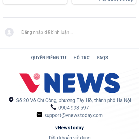
Đăng nhập để bình luận ...
QUYỀN RIÊNG TƯ
HỖ TRỢ
FAQS
Số 20 Võ Chí Công, phường Tây Hồ, thành phố Hà Nội
0904 998 597
support@vnewstoday.com
vNewstoday
Điều khoản sử dụng