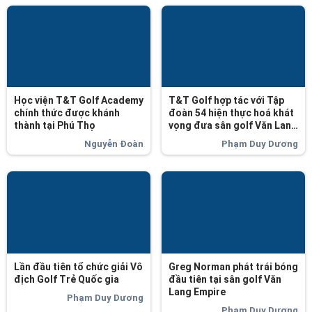
Học viện T&T Golf Academy
T&T Golf hợp tác với Tập
chính thức được khánh
đoàn 54 hiện thực hoá khát
thành tại Phú Thọ
vọng đưa sân golf Văn Lang
Empire T&T Golf Club đạt
Nguyễn Đoàn
Phạm Duy Dương
chuẩn quốc tế
Lần đầu tiên tổ chức giải Vô
Greg Norman phát trái bóng
địch Golf Trẻ Quốc gia
đầu tiên tại sân golf Văn
Lang Empire
Phạm Duy Dương
Phạm Duy Dương