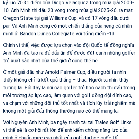
kỷ lục 70,31 điểm của Diego Velasquez trong mùa giải 2009-
10. Anh Minh thi đấu 23 vòng trong mùa giải 2025-26, ra mắt
Oregon State tại giải Williams Cup, và có 17 vòng đấu dưới
par. Và Anh Minh cũng có một chiến thắng của riêng cá nhân
mình ở Bandon Dunes Collegiate với tổng điểm -13.
Chính vì thế, việc được lựa chọn vào đội Quốc tế đồng nghĩa
Anh Minh đã tạo ra đủ dấu ấn để được đặt cạnh những golfer
trẻ xuất sắc nhất của thế giới ở cùng thế hệ.
Ở một giải đấu như Arnold Palmer Cup, điều người ta nhìn
thấy không chỉ là kết quả thắng – thua. Người ta nhìn thấy
tương lai. Bởi đây là nơi các golfer trẻ học cách thi đấu trong
môi trường áp lực cao, làm quen với golf đồng đội đỉnh cao,
va chạm với những đối thủ tốt nhất và tích lũy trải nghiệm mà
không một giải đấu thông thường nào có thể mang lại.
Với Nguyễn Anh Minh, ba ngày tranh tài tại Tralee Golf Links
vì thế sẽ là cơ hội rất lớn để anh kiểm chứng năng lực của
mình ở chuẩn mực cao nhất của golf đại học quốc tế.