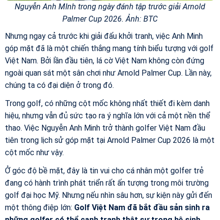
Nguyễn Anh MInh trong ngày đánh tập trước giải Arnold
Palmer Cup 2026. Ảnh: BTC
Nhưng ngay cả trước khi giải đấu khởi tranh, việc Anh Minh
góp mặt đã là một chiến thắng mang tính biểu tượng với golf
Việt Nam. Bởi lần đầu tiên, lá cờ Việt Nam không còn đứng
ngoài quan sát một sân chơi như Arnold Palmer Cup. Lần này,
chúng ta có đại diện ở trong đó.
Trong golf, có những cột mốc không nhất thiết đi kèm danh
hiệu, nhưng vẫn đủ sức tạo ra ý nghĩa lớn với cả một nền thể
thao. Việc Nguyễn Anh Minh trở thành golfer Việt Nam đầu
tiên trong lịch sử góp mặt tại Arnold Palmer Cup 2026 là một
cột mốc như vậy.
Ở góc độ bề mặt, đây là tin vui cho cá nhân một golfer trẻ
đang có hành trình phát triển rất ấn tượng trong môi trường
golf đại học Mỹ. Nhưng nếu nhìn sâu hơn, sự kiện này gửi đến
một thông điệp lớn:
Golf Việt Nam đã bắt đầu sản sinh ra
những golfer có thể cạnh tranh thật sự trong hệ sinh