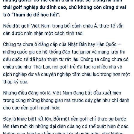
thái golf nghiệp dư đỉnh cao, chứ không còn dừng ở vai
trò “tham dự để học hỏi”.
Nếu đặt golf Việt Nam trong bối cảnh châu Á, thực tế vẫn
cần được nhìn nhận một cách tỉnh táo.
Chúng ta chưa ở đẳng cấp của Nhật Bản hay Hàn Quốc –
những quốc gia có hệ thống đào tạo junior và mạng lưới thi
đấu quốc tế đã hoàn thiện từ rất lâu. Chúng ta cũng chưa có
chiều sâu như Thái Lan, nơi golf trẻ đã tạo ra nhiều nhà vô
địch nghiệp dư và chuyên nghiệp tầm châu lục trong hơn một
thập kỷ qua.
Nhưng điều đáng nói là: Việt Nam đang bắt đầu xuất hiện
trong cùng những không gian mà trước đây gần như chỉ dành
cho các nền golf mạnh hơn.
Đây là khác biệt rất lớn. Bởi một nền golf chỉ thực sự bước
lên tầm mới khi những đại diện của họ có thể xuất hiện ở các
không gian tinh hoa bằng năng lực chuyên môn, chứ không