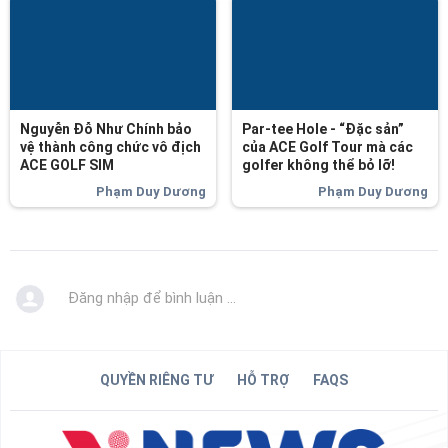
Nguyễn Đỗ Như Chính bảo
Par-tee Hole - “Đặc sản”
vệ thành công chức vô địch
của ACE Golf Tour mà các
ACE GOLF SIM
golfer không thể bỏ lỡ!
Phạm Duy Dương
Phạm Duy Dương
Đăng nhập để bình luận ...
QUYỀN RIÊNG TƯ
HỖ TRỢ
FAQS