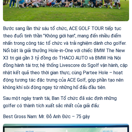
Bước sang lần thứ sáu tổ chức, ACE GOLF TOUR tiếp tục
theo đuổi tinh thần "Không giới hạn", mang đến nhiều điểm
nhấn trong công tác tổ chức và trải nghiệm dành cho golfer.
Nổi bật là giải thưởng Hole-in-One với chiếc BMW The New
X3 trị giá gần 3 tỷ đồng do THACO AUTO và BMW Hà Nội
đồng hành tài trợ; hệ thống Livescore do Sgolf vận hành, cập
nhật kết quả theo thời gian thực; cùng Partee Hole – hoạt
động tương tác đặc trưng của ACE Golf, góp phần tạo nên
không khí sôi động ngay từ những hố đấu đầu tiên.
Sau một ngày tranh tài, Ban Tổ chức đã xác định những
golfer có thành tích xuất sắc nhất của giải đấu:
Best Gross Nam: Mr. Đỗ Anh Đức – 75 gậy