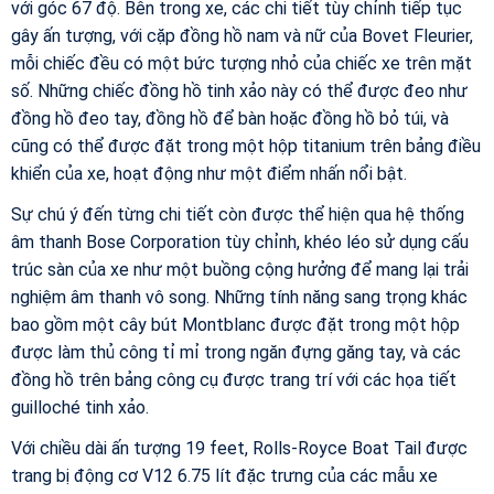
với góc 67 độ. Bên trong xe, các chi tiết tùy chỉnh tiếp tục
gây ấn tượng, với cặp đồng hồ nam và nữ của Bovet Fleurier,
mỗi chiếc đều có một bức tượng nhỏ của chiếc xe trên mặt
số. Những chiếc đồng hồ tinh xảo này có thể được đeo như
đồng hồ đeo tay, đồng hồ để bàn hoặc đồng hồ bỏ túi, và
cũng có thể được đặt trong một hộp titanium trên bảng điều
khiển của xe, hoạt động như một điểm nhấn nổi bật.
Sự chú ý đến từng chi tiết còn được thể hiện qua hệ thống
âm thanh Bose Corporation tùy chỉnh, khéo léo sử dụng cấu
trúc sàn của xe như một buồng cộng hưởng để mang lại trải
nghiệm âm thanh vô song. Những tính năng sang trọng khác
bao gồm một cây bút Montblanc được đặt trong một hộp
được làm thủ công tỉ mỉ trong ngăn đựng găng tay, và các
đồng hồ trên bảng công cụ được trang trí với các họa tiết
guilloché tinh xảo.
Với chiều dài ấn tượng 19 feet, Rolls-Royce Boat Tail được
trang bị động cơ V12 6.75 lít đặc trưng của các mẫu xe