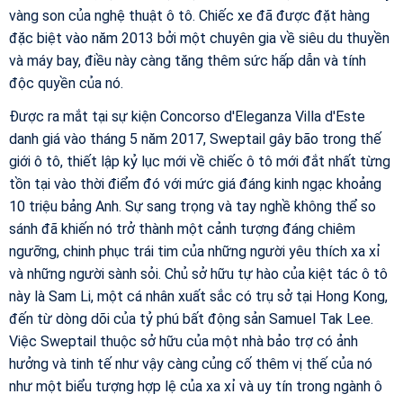
vàng son của nghệ thuật ô tô. Chiếc xe đã được đặt hàng
đặc biệt vào năm 2013 bởi một chuyên gia về siêu du thuyền
và máy bay, điều này càng tăng thêm sức hấp dẫn và tính
độc quyền của nó.
Được ra mắt tại sự kiện Concorso d'Eleganza Villa d'Este
danh giá vào tháng 5 năm 2017, Sweptail gây bão trong thế
giới ô tô, thiết lập kỷ lục mới về chiếc ô tô mới đắt nhất từng
tồn tại vào thời điểm đó với mức giá đáng kinh ngạc khoảng
10 triệu bảng Anh. Sự sang trọng và tay nghề không thể so
sánh đã khiến nó trở thành một cảnh tượng đáng chiêm
ngưỡng, chinh phục trái tim của những người yêu thích xa xỉ
và những người sành sỏi. Chủ sở hữu tự hào của kiệt tác ô tô
này là Sam Li, một cá nhân xuất sắc có trụ sở tại Hong Kong,
đến từ dòng dõi của tỷ phú bất động sản Samuel Tak Lee.
Việc Sweptail thuộc sở hữu của một nhà bảo trợ có ảnh
hưởng và tinh tế như vậy càng củng cố thêm vị thế của nó
như một biểu tượng hợp lệ của xa xỉ và uy tín trong ngành ô