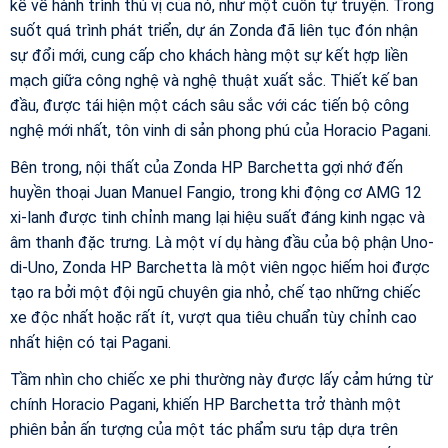
kể về hành trình thú vị của nó, như một cuốn tự truyện. Trong
suốt quá trình phát triển, dự án Zonda đã liên tục đón nhận
sự đổi mới, cung cấp cho khách hàng một sự kết hợp liền
mạch giữa công nghệ và nghệ thuật xuất sắc. Thiết kế ban
đầu, được tái hiện một cách sâu sắc với các tiến bộ công
nghệ mới nhất, tôn vinh di sản phong phú của Horacio Pagani.
Bên trong, nội thất của Zonda HP Barchetta gợi nhớ đến
huyền thoại Juan Manuel Fangio, trong khi động cơ AMG 12
xi-lanh được tinh chỉnh mang lại hiệu suất đáng kinh ngạc và
âm thanh đặc trưng. Là một ví dụ hàng đầu của bộ phận Uno-
di-Uno, Zonda HP Barchetta là một viên ngọc hiếm hoi được
tạo ra bởi một đội ngũ chuyên gia nhỏ, chế tạo những chiếc
xe độc nhất hoặc rất ít, vượt qua tiêu chuẩn tùy chỉnh cao
nhất hiện có tại Pagani.
Tầm nhìn cho chiếc xe phi thường này được lấy cảm hứng từ
chính Horacio Pagani, khiến HP Barchetta trở thành một
phiên bản ấn tượng của một tác phẩm sưu tập dựa trên