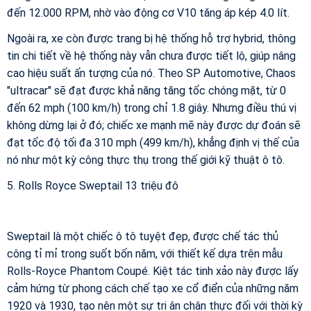
đến 12.000 RPM, nhờ vào động cơ V10 tăng áp kép 4.0 lít.
Ngoài ra, xe còn được trang bị hệ thống hỗ trợ hybrid, thông
tin chi tiết về hệ thống này vẫn chưa được tiết lộ, giúp nâng
cao hiệu suất ấn tượng của nó. Theo SP Automotive, Chaos
"ultracar" sẽ đạt được khả năng tăng tốc chóng mặt, từ 0
đến 62 mph (100 km/h) trong chỉ 1.8 giây. Nhưng điều thú vị
không dừng lại ở đó; chiếc xe mạnh mẽ này được dự đoán sẽ
đạt tốc độ tối đa 310 mph (499 km/h), khẳng định vị thế của
nó như một kỳ công thực thụ trong thế giới kỹ thuật ô tô.
5. Rolls Royce Sweptail 13 triệu đô
Sweptail là một chiếc ô tô tuyệt đẹp, được chế tác thủ
công tỉ mỉ trong suốt bốn năm, với thiết kế dựa trên mẫu
Rolls-Royce Phantom Coupé. Kiệt tác tinh xảo này được lấy
cảm hứng từ phong cách chế tạo xe cổ điển của những năm
1920 và 1930, tạo nên một sự tri ân chân thực đối với thời kỳ