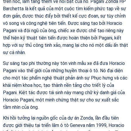
trên nóc, làm tăng thêm vẻ nổi bật của nó. Pagani Zonda HP
Barchetta là kết quả của một cuộc tìm kiếm phức tạp về sự
đơn giản, được thúc đẩy bởi thiết kế cực đoan, sự tùy chỉnh
vô song và công nghệ tiên tiến. Được sáng tạo bởi Horacio
Pagani và đội ngũ của ông, chiếc xe được chế tạo riêng này
thể hiện kỹ thuật tiên tiến được hoàn thiện bởi Pagani, kết
hợp với sự thủ công tinh xảo, mang lại cho nó một dấu ấn thật
sự cá nhân.
Sự sáng tạo phi thường này tôn vinh mẫu xe đã đưa Horacio
Pagani vào thế giới của những huyền thoại ô tô. Nó đại diện
cho một tác phẩm nghệ thuật phản ánh sự Phục hưng và các
khái niệm khoa học, tạo thành nền tảng cho triết lý của
Pagani. Kiệt tác được tái sinh này mang chữ ký danh giá của
Horacio Pagani, một minh chứng thật sự cho sự xuất sắc
tầm nhìn của ông.
Khi hồi tưởng lại nguồn gốc của dự án Zonda, lần đầu tiên
được giới thiệu tại triển lãm ô tô Geneva năm 1999, Horacio