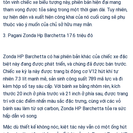
tôn vinh chiếc xe biểu tượng này, phiên bản hiện đại mang
tham vọng được tỏa sáng trong một thời gian dài. Tuy nhiên,
sự hiện diện và xuất hiện công khai của nó cuối cùng sẽ phụ
thuộc vào ý muốn của chủ sở hữu may mắn.
3. Pagani Zonda Hp Barchetta 17.6 triệu đô
Zonda HP Barchetta có hai phiên bản khác của chiếc xe đặc
biệt này đang được phát triển, và chúng đã được bán trước.
Chiếc xe kỳ lạ này được trang bị động cơ V12 hút khí tự
nhiên 7.3 lít mạnh mẽ, sản sinh công suất 789 mã lực và đi
kèm hộp số tay sáu cấp. Với bánh xe bằng nhôm rèn, kích
thước 20 inch ở phía trước và 21 inch ở phía sau, được trang
trí với các điểm nhấn màu sắc đặc trưng, cùng với các vỏ
bánh sau làm từ sợi carbon, Zonda HP Barchetta tỏa ra sức
hấp dẫn vô song.
Mặc dù thiết kế không nóc, kiệt tác này vẫn có một ống hút