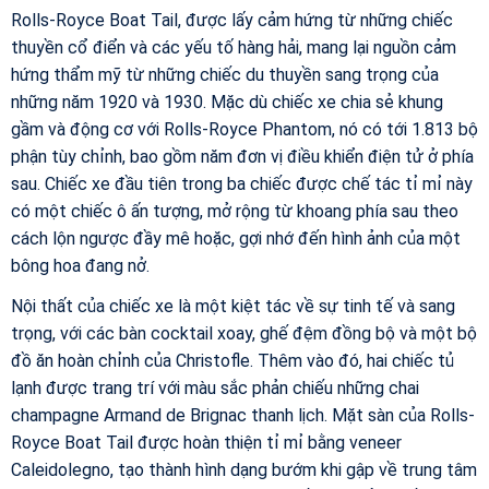
Rolls-Royce Boat Tail, được lấy cảm hứng từ những chiếc
thuyền cổ điển và các yếu tố hàng hải, mang lại nguồn cảm
hứng thẩm mỹ từ những chiếc du thuyền sang trọng của
những năm 1920 và 1930. Mặc dù chiếc xe chia sẻ khung
gầm và động cơ với Rolls-Royce Phantom, nó có tới 1.813 bộ
phận tùy chỉnh, bao gồm năm đơn vị điều khiển điện tử ở phía
sau. Chiếc xe đầu tiên trong ba chiếc được chế tác tỉ mỉ này
có một chiếc ô ấn tượng, mở rộng từ khoang phía sau theo
cách lộn ngược đầy mê hoặc, gợi nhớ đến hình ảnh của một
bông hoa đang nở.
Nội thất của chiếc xe là một kiệt tác về sự tinh tế và sang
trọng, với các bàn cocktail xoay, ghế đệm đồng bộ và một bộ
đồ ăn hoàn chỉnh của Christofle. Thêm vào đó, hai chiếc tủ
lạnh được trang trí với màu sắc phản chiếu những chai
champagne Armand de Brignac thanh lịch. Mặt sàn của Rolls-
Royce Boat Tail được hoàn thiện tỉ mỉ bằng veneer
Caleidolegno, tạo thành hình dạng bướm khi gập về trung tâm