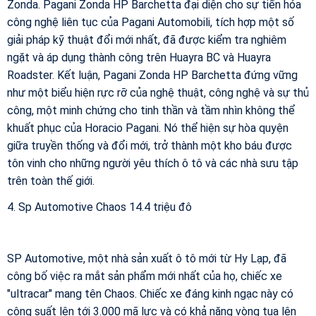
Zonda. Pagani Zonda HP Barchetta đại diện cho sự tiến hóa
công nghệ liên tục của Pagani Automobili, tích hợp một số
giải pháp kỹ thuật đổi mới nhất, đã được kiểm tra nghiêm
ngặt và áp dụng thành công trên Huayra BC và Huayra
Roadster. Kết luận, Pagani Zonda HP Barchetta đứng vững
như một biểu hiện rực rỡ của nghệ thuật, công nghệ và sự thủ
công, một minh chứng cho tinh thần và tầm nhìn không thể
khuất phục của Horacio Pagani. Nó thể hiện sự hòa quyện
giữa truyền thống và đổi mới, trở thành một kho báu được
tôn vinh cho những người yêu thích ô tô và các nhà sưu tập
trên toàn thế giới.
4. Sp Automotive Chaos 14.4 triệu đô
SP Automotive, một nhà sản xuất ô tô mới từ Hy Lạp, đã
công bố việc ra mắt sản phẩm mới nhất của họ, chiếc xe
"ultracar" mang tên Chaos. Chiếc xe đáng kinh ngạc này có
công suất lên tới 3.000 mã lực và có khả năng vòng tua lên