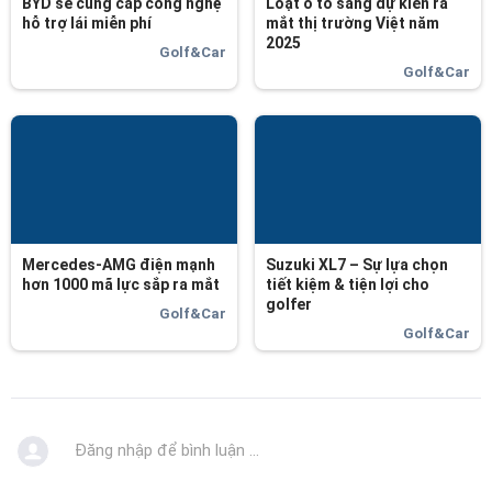
BYD sẽ cung cấp công nghệ
Loạt ô tô sang dự kiến ra
hỗ trợ lái miễn phí
mắt thị trường Việt năm
2025
Golf&Car
Golf&Car
Mercedes-AMG điện mạnh
Suzuki XL7 – Sự lựa chọn
hơn 1000 mã lực sắp ra mắt
tiết kiệm & tiện lợi cho
golfer
Golf&Car
Golf&Car
Đăng nhập để bình luận ...