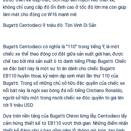
không chỉ cung cấp độ ổn định cao ở tốc độ lớn mà còn giúp
làm mát cho động cơ W16 mạnh mẽ.
Bugatti Centodieci 9 triệu đô: Tôn Vinh Di Sản
Bugatti Centodieci có nghĩa là "110" trong tiếng Ý, là một
chiếc xe thể thao động cơ đặt giữa sản xuất giới hạn, được
chế tạo bởi nhà sản xuất ô tô danh tiếng Pháp Bugatti. Chiếc
xe đặc biệt này là một sự tri ân dành cho chiếc Bugatti
EB110 huyền thoại, kỷ niệm dịp sinh nhật lần thứ 110 của
Bugatti. Trong số những chủ sở hữu đặc quyền của chiếc xe
nổi bật này là ngôi sao bóng đá nổi tiếng Cristiano Ronaldo,
người sở hữu một trong mười chiếc xe độc quyền trị giá lên
tới 9 triệu USD.
Dựa trên nền tảng của Bugatti Chiron lừng lẫy, Centodieci lấy
cảm hứng thiết kế từ EB110 vượt thời gian. Những điểm nhấn
thiết kế đáng chú ý bao gồm năm lỗ thông gió tròn, tạo hình