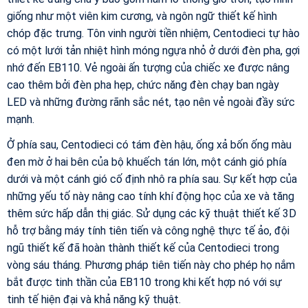
giống như một viên kim cương, và ngôn ngữ thiết kế hình
chóp đặc trưng. Tôn vinh người tiền nhiệm, Centodieci tự hào
có một lưới tản nhiệt hình móng ngựa nhỏ ở dưới đèn pha, gợi
nhớ đến EB110. Vẻ ngoài ấn tượng của chiếc xe được nâng
cao thêm bởi đèn pha hẹp, chức năng đèn chạy ban ngày
LED và những đường rãnh sắc nét, tạo nên vẻ ngoài đầy sức
mạnh.
Ở phía sau, Centodieci có tám đèn hậu, ống xả bốn ống màu
đen mờ ở hai bên của bộ khuếch tán lớn, một cánh gió phía
dưới và một cánh gió cố định nhô ra phía sau. Sự kết hợp của
những yếu tố này nâng cao tính khí động học của xe và tăng
thêm sức hấp dẫn thị giác. Sử dụng các kỹ thuật thiết kế 3D
hỗ trợ bằng máy tính tiên tiến và công nghệ thực tế ảo, đội
ngũ thiết kế đã hoàn thành thiết kế của Centodieci trong
vòng sáu tháng. Phương pháp tiên tiến này cho phép họ nắm
bắt được tinh thần của EB110 trong khi kết hợp nó với sự
tinh tế hiện đại và khả năng kỹ thuật.