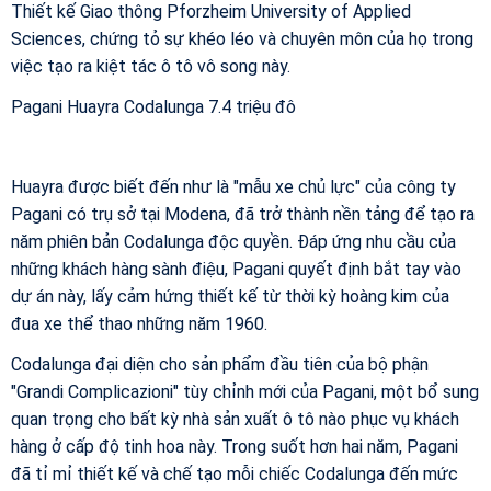
Thiết kế Giao thông Pforzheim University of Applied
Sciences, chứng tỏ sự khéo léo và chuyên môn của họ trong
việc tạo ra kiệt tác ô tô vô song này.
Pagani Huayra Codalunga 7.4 triệu đô
Huayra được biết đến như là "mẫu xe chủ lực" của công ty
Pagani có trụ sở tại Modena, đã trở thành nền tảng để tạo ra
năm phiên bản Codalunga độc quyền. Đáp ứng nhu cầu của
những khách hàng sành điệu, Pagani quyết định bắt tay vào
dự án này, lấy cảm hứng thiết kế từ thời kỳ hoàng kim của
đua xe thể thao những năm 1960.
Codalunga đại diện cho sản phẩm đầu tiên của bộ phận
"Grandi Complicazioni" tùy chỉnh mới của Pagani, một bổ sung
quan trọng cho bất kỳ nhà sản xuất ô tô nào phục vụ khách
hàng ở cấp độ tinh hoa này. Trong suốt hơn hai năm, Pagani
đã tỉ mỉ thiết kế và chế tạo mỗi chiếc Codalunga đến mức