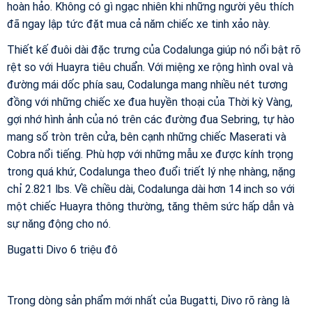
hoàn hảo. Không có gì ngạc nhiên khi những người yêu thích
đã ngay lập tức đặt mua cả năm chiếc xe tinh xảo này.
Thiết kế đuôi dài đặc trưng của Codalunga giúp nó nổi bật rõ
rệt so với Huayra tiêu chuẩn. Với miệng xe rộng hình oval và
đường mái dốc phía sau, Codalunga mang nhiều nét tương
đồng với những chiếc xe đua huyền thoại của Thời kỳ Vàng,
gợi nhớ hình ảnh của nó trên các đường đua Sebring, tự hào
mang số tròn trên cửa, bên cạnh những chiếc Maserati và
Cobra nổi tiếng. Phù hợp với những mẫu xe được kính trọng
trong quá khứ, Codalunga theo đuổi triết lý nhẹ nhàng, nặng
chỉ 2.821 lbs. Về chiều dài, Codalunga dài hơn 14 inch so với
một chiếc Huayra thông thường, tăng thêm sức hấp dẫn và
sự năng động cho nó.
Bugatti Divo 6 triệu đô
Trong dòng sản phẩm mới nhất của Bugatti, Divo rõ ràng là