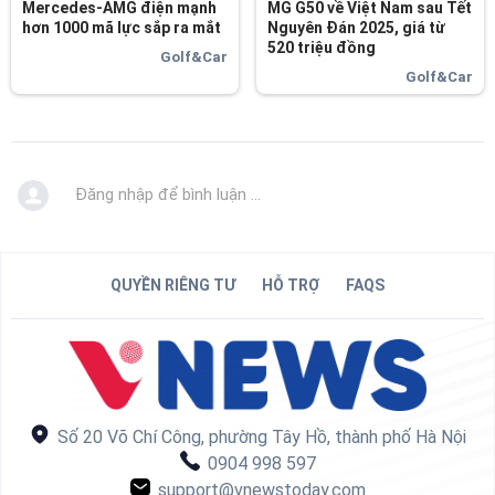
Mercedes-AMG điện mạnh
MG G50 về Việt Nam sau Tết
hơn 1000 mã lực sắp ra mắt
Nguyên Đán 2025, giá từ
520 triệu đồng
Golf&Car
Golf&Car
Đăng nhập để bình luận ...
QUYỀN RIÊNG TƯ
HỖ TRỢ
FAQS
Số 20 Võ Chí Công, phường Tây Hồ, thành phố Hà Nội
0904 998 597
support@vnewstoday.com