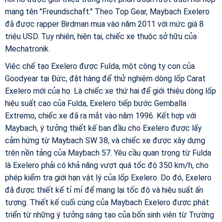
mang tên "Freundschaft." Theo Top Gear, Maybach Exelero
đã được rapper Birdman mua vào năm 2011 với mức giá 8
triệu USD. Tuy nhiên, hiện tại, chiếc xe thuộc sở hữu của
Mechatronik.
Việc chế tạo Exelero được Fulda, một công ty con của
Goodyear tại Đức, đặt hàng để thử nghiệm dòng lốp Carat
Exelero mới của họ. Là chiếc xe thứ hai để giới thiệu dòng lốp
hiệu suất cao của Fulda, Exelero tiếp bước Gemballa
Extremo, chiếc xe đã ra mắt vào năm 1996. Kết hợp với
Maybach, ý tưởng thiết kế ban đầu cho Exelero được lấy
cảm hứng từ Maybach SW 38, và chiếc xe được xây dựng
trên nền tảng của Maybach 57. Yêu cầu quan trọng từ Fulda
là Exelero phải có khả năng vượt quá tốc độ 350 km/h, cho
phép kiểm tra giới hạn vật lý của lốp Exelero. Do đó, Exelero
đã được thiết kế tỉ mỉ để mang lại tốc độ và hiệu suất ấn
tượng. Thiết kế cuối cùng của Maybach Exelero được phát
triển từ những ý tưởng sáng tạo của bốn sinh viên từ Trường