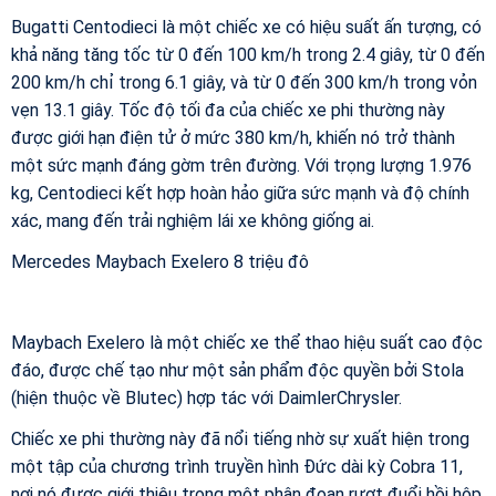
Bugatti Centodieci là một chiếc xe có hiệu suất ấn tượng, có
khả năng tăng tốc từ 0 đến 100 km/h trong 2.4 giây, từ 0 đến
200 km/h chỉ trong 6.1 giây, và từ 0 đến 300 km/h trong vỏn
vẹn 13.1 giây. Tốc độ tối đa của chiếc xe phi thường này
được giới hạn điện tử ở mức 380 km/h, khiến nó trở thành
một sức mạnh đáng gờm trên đường. Với trọng lượng 1.976
kg, Centodieci kết hợp hoàn hảo giữa sức mạnh và độ chính
xác, mang đến trải nghiệm lái xe không giống ai.
Mercedes Maybach Exelero 8 triệu đô
Maybach Exelero là một chiếc xe thể thao hiệu suất cao độc
đáo, được chế tạo như một sản phẩm độc quyền bởi Stola
(hiện thuộc về Blutec) hợp tác với DaimlerChrysler.
Chiếc xe phi thường này đã nổi tiếng nhờ sự xuất hiện trong
một tập của chương trình truyền hình Đức dài kỳ Cobra 11,
nơi nó được giới thiệu trong một phân đoạn rượt đuổi hồi hộp