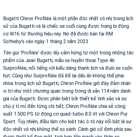
Bugatti Chiron Profilée là một phần độc nhất vô nhị trong lịch
sử của Bugatti và là chiếc xe cuối cùng được trang bị động
cơ W16 từ thương hiệu này. Nó đã được bán tại RM
Sotheby’s vào ngày 1 tháng 2 năm 2023.
Tên gọi 'Profilée' được lấy cảm hứng từ một trong những tác
phẩm của Jean Bugatti, mẫu xe huyền thoại Type 46
Surprofilée, nổi tiếng với kiểu dáng thanh lịch và đuôi xe cuốn
hút. Cũng như Surprofilée đã để lại dấu ấn không thể phai
nhòa trong lịch sử Bugatti, Chiron Profilée giờ đây đảm nhận
vị trí như một chương quan trọng trong di sản 114 năm danh
giá của Bugatti. Được phân biệt bởi thiết kế tinh xảo và sự
chú ý tỉ mỉ đến từng chi tiết, Chiron Profilée chia sẻ công
suất 1.500 PS từ động cơ quad-turbo 8.0 lít với Chiron Pur
Sport. Tuy nhiên, điều làm cho kiệt tác ô tô này nổi bật là sự
độc nhất vô nhị không thể so sánh. Cánh gió cố định phía sau
được thiết kế đẹp mắt, tích hợp liền mạch vào thân xe,