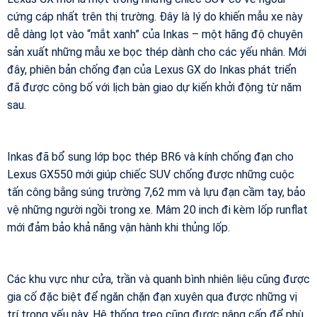
cứng cáp nhất trên thị trường. Đây là lý do khiến mẫu xe này
dễ dàng lọt vào “mắt xanh” của Inkas – một hãng độ chuyên
sản xuất những mẫu xe bọc thép dành cho các yếu nhân. Mới
đây, phiên bản chống đạn của Lexus GX do Inkas phát triển
đã được công bố với lịch bàn giao dự kiến khởi động từ năm
sau.
Inkas đã bổ sung lớp bọc thép BR6 và kính chống đạn cho
Lexus GX550 mới giúp chiếc SUV chống được những cuộc
tấn công bằng súng trường 7,62 mm và lựu đạn cầm tay, bảo
vệ những người ngồi trong xe. Mâm 20 inch đi kèm lốp runflat
mới đảm bảo khả năng vận hành khi thủng lốp.
Các khu vực như cửa, trần và quanh bình nhiên liệu cũng được
gia cố đặc biệt để ngăn chặn đạn xuyên qua được những vị
trí trọng yếu này. Hệ thống treo cũng được nâng cấp để phù