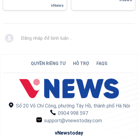
vNews
Đăng nhập để bình luận ...
QUYỀN RIÊNG TƯ
HỖ TRỢ
FAQS
Số 20 Võ Chí Công, phường Tây Hồ, thành phố Hà Nội
0904 998 597
support@vnewstoday.com
vNewstoday