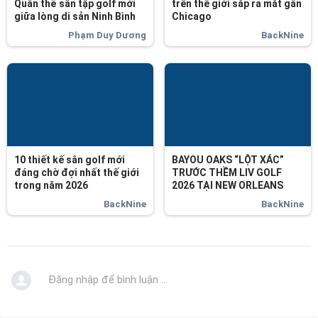
Quần thể sân tập golf mới
trên thế giới sắp ra mắt gần
giữa lòng di sản Ninh Bình
Chicago
Phạm Duy Dương
BackNine
10 thiết kế sân golf mới
BAYOU OAKS “LỘT XÁC”
đáng chờ đợi nhất thế giới
TRƯỚC THỀM LIV GOLF
trong năm 2026
2026 TẠI NEW ORLEANS
BackNine
BackNine
Đăng nhập để bình luận ...