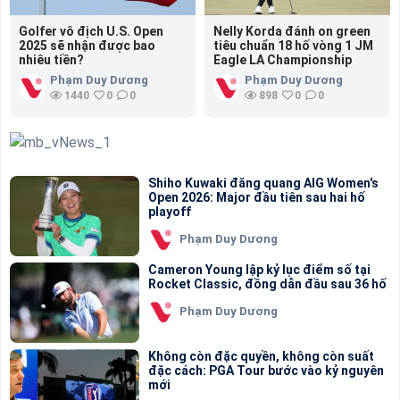
Golfer vô địch U.S. Open
Nelly Korda đánh on green
2025 sẽ nhận được bao
tiêu chuẩn 18 hố vòng 1 JM
nhiêu tiền?
Eagle LA Championship
Phạm Duy Dương
Phạm Duy Dương
1440
0
0
898
0
0
Shiho Kuwaki đăng quang AIG Women's
Open 2026: Major đầu tiên sau hai hố
playoff
Phạm Duy Dương
Cameron Young lập kỷ lục điểm số tại
Rocket Classic, đồng dẫn đầu sau 36 hố
Phạm Duy Dương
Không còn đặc quyền, không còn suất
đặc cách: PGA Tour bước vào kỷ nguyên
mới