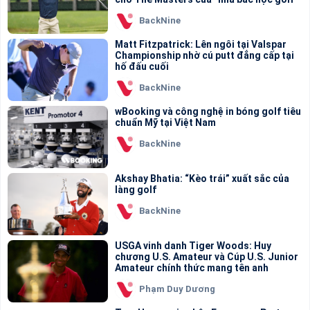
BackNine
Matt Fitzpatrick: Lên ngôi tại Valspar
Championship nhờ cú putt đẳng cấp tại
hố đấu cuối
BackNine
wBooking và công nghệ in bóng golf tiêu
chuẩn Mỹ tại Việt Nam
BackNine
Akshay Bhatia: “Kèo trái” xuất sắc của
làng golf
BackNine
USGA vinh danh Tiger Woods: Huy
chương U.S. Amateur và Cúp U.S. Junior
Amateur chính thức mang tên anh
Phạm Duy Dương