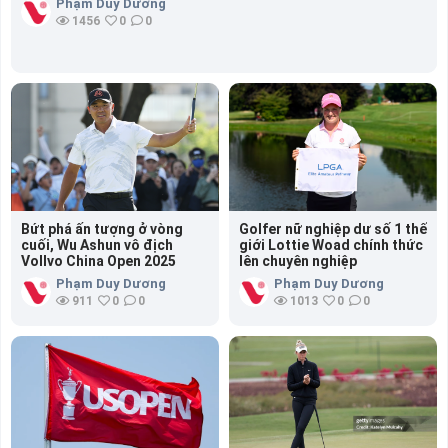
Phạm Duy Dương
1456
0
0
Bứt phá ấn tượng ở vòng
Golfer nữ nghiệp dư số 1 thế
cuối, Wu Ashun vô địch
giới Lottie Woad chính thức
Vollvo China Open 2025
lên chuyên nghiệp
Phạm Duy Dương
Phạm Duy Dương
911
0
0
1013
0
0