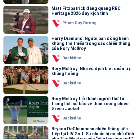
Matt Fitzpatrick đăng quang RBC
Heritage 2026 đầy kịch tính
Phạm Duy Dương
Harry Diamond: Người bạn đồng hành
không thể thiếu trong các chiến thắng
của Rory McIlroy
BackNine
Rory McIlroy: Nhà vô địch biết quản trị
khủng hoảng
BackNine
Rory McIlroy trở thành người thứ tư
trong lịch sử bảo vệ thành công chiếc
Green Jacket
BackNine
Bryson DeChambeau chiến thắng liên
tiếp tại LIV Golf: Sự chuẩn bị có chủ đích
cho The Masters của “nhà bác học golf”