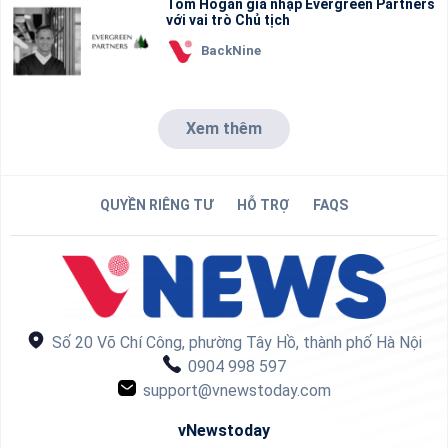
Tom Hogan gia nhập Evergreen Partners
với vai trò Chủ tịch
BackNine
Xem thêm
QUYỀN RIÊNG TƯ
HỖ TRỢ
FAQS
Số 20 Võ Chí Công, phường Tây Hồ, thành phố Hà Nội
0904 998 597
support@vnewstoday.com
vNewstoday