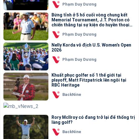
Phạm Duy Dương
Bừng tỉnh ở 5 hố cuối vòng chung kết
Memorial Tournament, J.T. Poston có
chiến thắng tại sự kiện do huyền thoại
Jack Nicklaus tổ chức
Phạm Duy Dương
Nelly Korda vô địch U.S. Women’s Open
2026
Phạm Duy Dương
Khuất phục golfer số 1 thế giới tại
playoff, Matt Fitzpatrick lên ngôi tại
RBC Heritage
BackNine
Rory McIlroy có đang trở lại để thống trị
làng golf?
BackNine