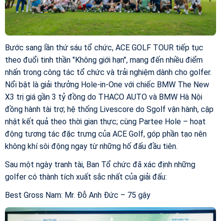
Bước sang lần thứ sáu tổ chức, ACE GOLF TOUR tiếp tục
theo đuổi tinh thần "Không giới hạn", mang đến nhiều điểm
nhấn trong công tác tổ chức và trải nghiệm dành cho golfer.
Nổi bật là giải thưởng Hole-in-One với chiếc BMW The New
X3 trị giá gần 3 tỷ đồng do THACO AUTO và BMW Hà Nội
đồng hành tài trợ; hệ thống Livescore do Sgolf vận hành, cập
nhật kết quả theo thời gian thực; cùng Partee Hole – hoạt
động tương tác đặc trưng của ACE Golf, góp phần tạo nên
không khí sôi động ngay từ những hố đấu đầu tiên.
Sau một ngày tranh tài, Ban Tổ chức đã xác định những
golfer có thành tích xuất sắc nhất của giải đấu:
Best Gross Nam: Mr. Đỗ Anh Đức – 75 gậy