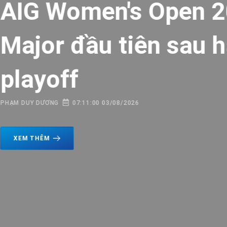
 2026:
u hai hố