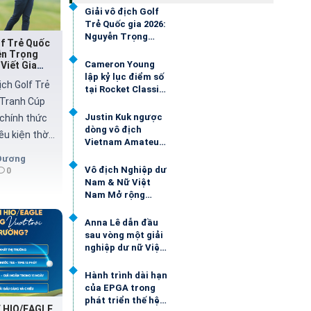
Giải vô địch Golf
Trẻ Quốc gia 2026:
Nguyễn Trọng
lf Trẻ Quốc
Hoàng, Nguyễn
ễn Trọng
Viết Gia Hân duy
Cameron Young
Viết Gia
trì ngôi đầu
i đầu
lập kỷ lục điểm số
ịch Golf Trẻ
tại Rocket Classic,
 Tranh Cúp
đồng dẫn đầu sau
36 hố
Justin Kuk ngược
chính thức
dòng vô địch
iều kiện thời
Vietnam Amateur
c nghiệt với
Open 2026
Dương
mạnh liên
Vô địch Nghiệp dư
0
Nam & Nữ Việt
hiều thử
Nam Mở rộng
vận động
2026: Đoàn Uy -
 Nguyễn
Anna Lê nắm lợi
Anna Lê dẫn đầu
thế
 Nguyễn Viết
sau vòng một giải
nghiệp dư nữ Việt
được vị trí
Nam Mở rộng 2026
à Nữ để
Hành trình dài hạn
rước vòng
của EPGA trong
phát triển thế hệ
 HIO/EAGLE