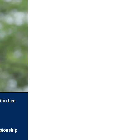
 Woo Lee
pionship