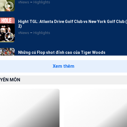
vNews
Highlights
Hight TGL: Atlanta Drive Golf Club vs New York Golf Club 
2)
vNews
Highlights
Những cú Flop shot đỉnh cao của Tiger Woods
vNews
Highlights
Xem thêm
YÊN MÔN
Highlight TGL: Chung kết 1 Atlanta Drive Golf Club vs New
Club
vNews
Highlights
Highlight vòng 4 The Players Championship 2025
vNews
Highlights