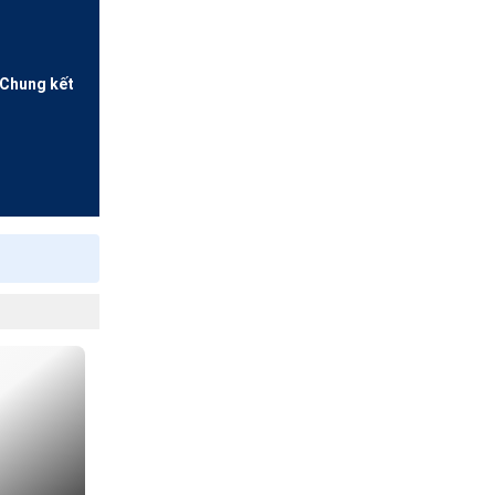
(Chung kết
 York Golf