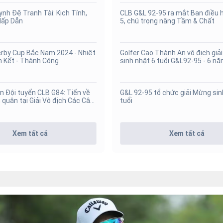
uynh Đệ Tranh Tài: Kịch Tính,
CLB G&L 92-95 ra mắt Ban điều 
Hấp Dẫn
5, chú trọng nâng Tầm & Chất
erby Cup Bắc Nam 2024 - Nhiệt
Golfer Cao Thành An vô địch giả
n Kết - Thành Công
sinh nhật 6 tuổi G&L92-95 - 6 n
hành trình
n Đội tuyển CLB G84: Tiến về
G&L 92-95 tổ chức giải Mừng sin
n quân tại Giải Vô địch Các Câu
tuổi
on Giáp 2024
Xem tất cả
Xem tất cả