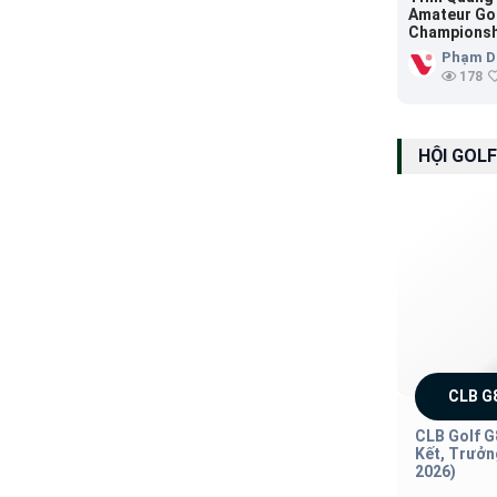
Amateur Go
Championsh
Group ký kế
Phạm D
các giải gol
178
Việt Nam
HỘI GOLF
CLB G
CLB Golf G
Kết, Trưởn
2026)