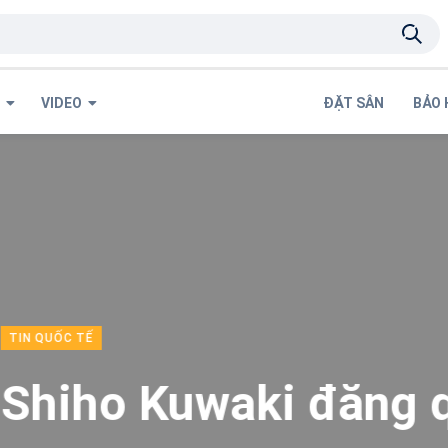
G
VIDEO
ĐẶT SÂN
BẢO 
g quang