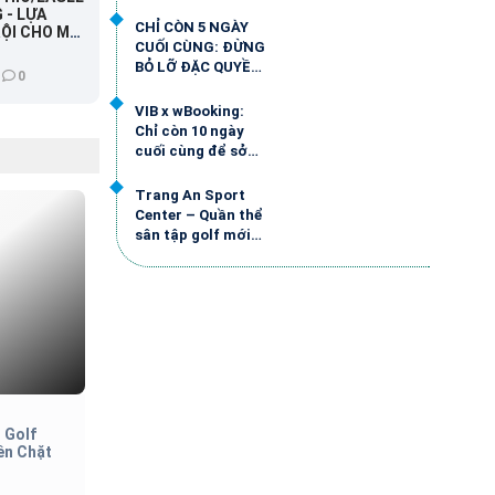
golfer Việt Nam
 - LỰA
CHỈ CÒN 5 NGÀY
ỘI CHO MỌI
CUỐI CÙNG: ĐỪNG
BỎ LỠ ĐẶC QUYỀN
0
GOLF DÀNH RIÊNG
CHO GOLFER TỪ
VIB x wBooking:
VIB x wBOOKING
Chỉ còn 10 ngày
cuối cùng để sở
hữu đặc quyền
golf dành riêng
Trang An Sport
cho golfer Việt
Center – Quần thể
sân tập golf mới
giữa lòng di sản
Ninh Bình
CLB 1982
C
 Golf
1982 GOLF CLUB CHAMPIONSHIP 2025
LỄ 
ền Chặt
GO