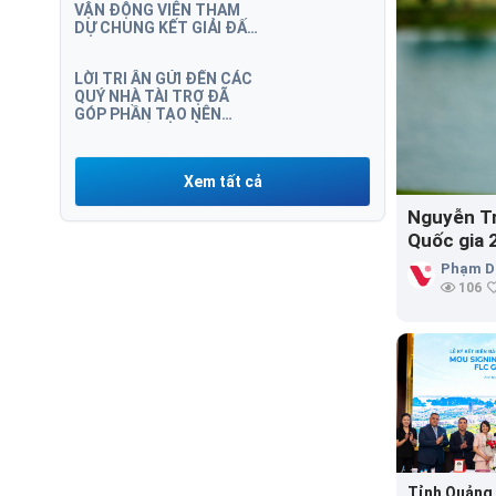
VẬN ĐỘNG VIÊN THAM
DỰ CHUNG KẾT GIẢI ĐẤU
WGHN TOURNAMENT
RACE TO SOUTH AFRICA
LỜI TRI ÂN GỬI ĐẾN CÁC
2024
QUÝ NHÀ TÀI TRỢ ĐÃ
GÓP PHẦN TẠO NÊN
THÀNH CÔNG CỦA
CHẶNG 8 WGHN
TOURNAMENT RACE TO
Xem tất cả
SOUTH AFRICA 2024
Nguyễn Tr
Quốc gia 
Phạm D
106
Tỉnh Quảng 