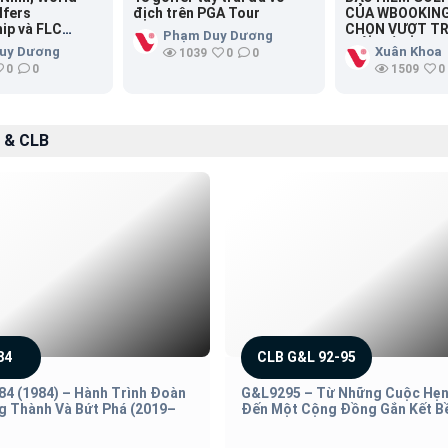
lfers
địch trên PGA Tour
CỦA WBOOKING
ip và FLC
CHỌN VƯỢT TR
Phạm Duy Dương
t hợp tác đưa
GIẢI ĐẤU
uy Dương
Xuân Khoa
1039
0
0
f quốc tế đến
0
0
1509
0
 & CLB
84
CLB G&L 92-95
84 (1984) – Hành Trình Đoàn
G&L9295 – Từ Những Cuộc Hẹn
g Thành Và Bứt Phá (2019–
Đến Một Cộng Đồng Gắn Kết B