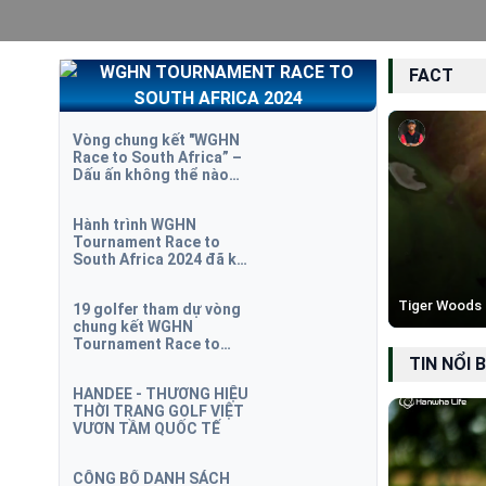
FACT
Vòng chung kết "WGHN
Race to South Africa” –
Dấu ấn không thể nào
quên
Hành trình WGHN
Tournament Race to
South Africa 2024 đã kết
thúc tại Houghton Golf
Club
Tiger Woods
19 golfer tham dự vòng
chung kết WGHN
Tournament Race to
South Africa 2024
TIN NỔI 
HANDEE - THƯƠNG HIỆU
THỜI TRANG GOLF VIỆT
VƯƠN TẦM QUỐC TẾ
CÔNG BỐ DANH SÁCH