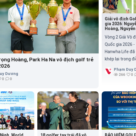
Giải vô địch Go
gia 2026: Nguy
Hoàng, Nguyễn 
Hân duy trì ngô
Vòng 2 Giải Vô đ
Quốc gia 2026 -
Hanwha Life đã 
ọng Hoàng, Park Ha Na vô địch golf trẻ
khép lại trong đ
2026
tiết vô cùng khắ
Phạm Duy 
mưa lớn và gió 
uy Dương
266
0
0
0
tục, mang đến n
thách cho các 
viên. Sau 27 hố
Trọng Hoàng và
Gia Hân vẫn giữ 
đầu bảng Nam v
chiếm lợi thế t
đấu quyết định.
Ninh, World
18 golfer tay trái đã vô
BẢO HIỂM GOLF