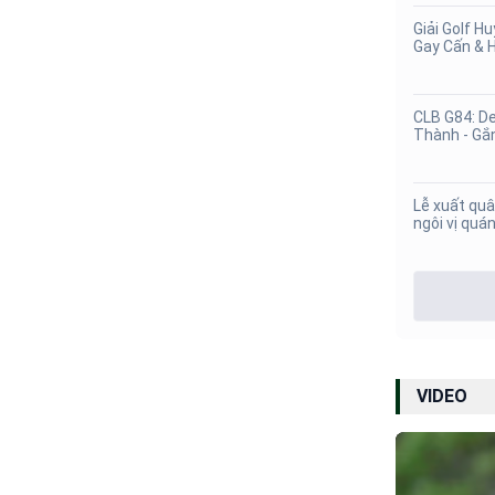
​Giải Golf H
Gay Cấn & 
CLB G84: D
Thành - Gắ
Lễ xuất quâ
ngôi vị quá
lạc bộ 12 C
VIDEO