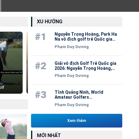
SÂN GOLF
Ra mắt Grandworld Park Golf 18
XU HƯỚNG
Holes - “Stay & Play” mới tại
Wyndham Garden Grandworld
07:30:00 17/07/2026
#1
Nguyễn Trọng Hoàng, Park Ha
Phú Quốc
Na vô địch golf trẻ Quốc gia
2026
Phạm Duy Dương
#2
Giải vô địch Golf Trẻ Quốc gia
2026: Nguyễn Trọng Hoàng,
Nguyễn Viết Gia Hân duy trì
Phạm Duy Dương
ngôi đầu
olf
Trần Đặng Bảo Trân
#3
Tỉnh Quảng Ninh, World
Amateur Golfers
Championship và FLC Group ký
Phạm Duy Dương
kết hợp tác đưa các giải golf
quốc tế đến Việt Nam
Xem thêm
MỚI NHẤT